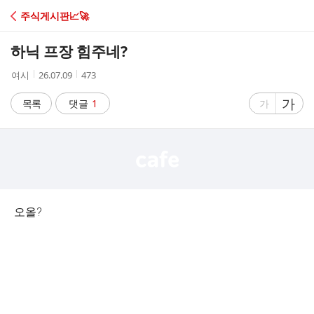
C
주식게시판📈🚀
A
하닉 프장 힘주네?
F
작
작
조
여시
26.07.09
473
성
성
회
E
자
시
수
글
가
글
목록
댓글
1
가
간
자
자
크
크
기
기
크
작
게
게
오올?