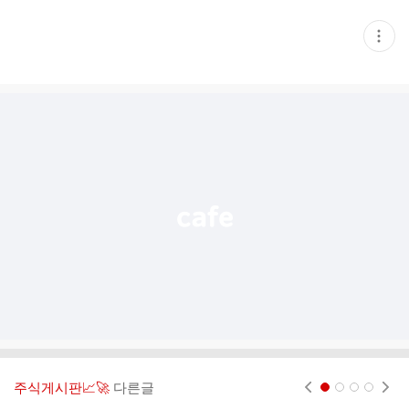
현
재
게
시
글
추
가
기
능
열
기
주식게시판📈🚀
다른글
현재페이지 1
2
3
4