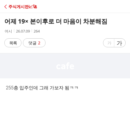
C
주식게시판📈🚀
A
어제 19× 본이후로 더 마음이 차분해짐
F
작
작
조
여시
26.07.09
264
성
성
회
E
자
시
수
글
가
글
목록
댓글
2
가
간
자
자
크
크
기
기
크
작
게
게
255층 입주인데 그래 가보자 됨ㅋㅋ