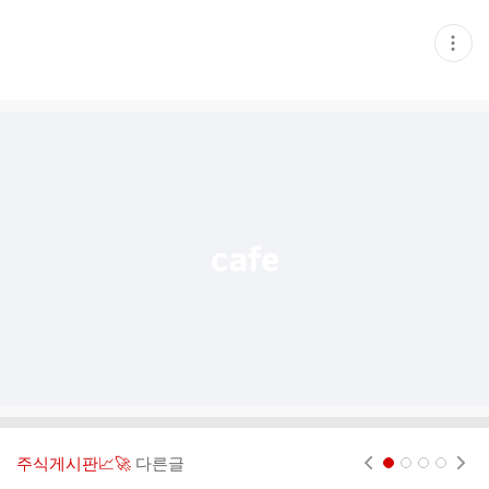
현
재
게
시
글
추
가
기
능
열
기
주식게시판📈🚀
다른글
현재페이지 1
2
3
4