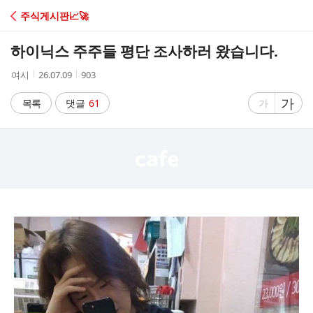
C
주식게시판📈🚀
A
하이닉스 주주들 평단 조사하러 왔습니다.
F
작
작
조
여시
26.07.09
903
성
성
회
E
자
시
수
글
가
글
목록
댓글
61
가
간
자
자
크
크
기
기
크
작
게
게