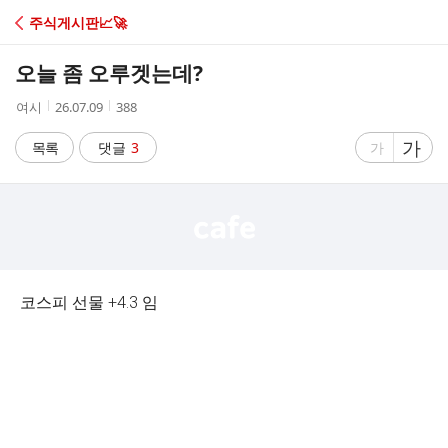
C
주식게시판📈🚀
A
오늘 좀 오루겟는데?
F
작
작
조
여시
26.07.09
388
성
성
회
E
자
시
수
글
가
글
목록
댓글
3
가
간
자
자
크
크
기
기
크
작
게
게
코스피 선물 +4.3 임