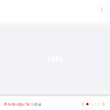
현
재
게
시
글
추
가
기
능
열
기
주식게시판📈🚀
다른글
현재페이지 1
2
3
4