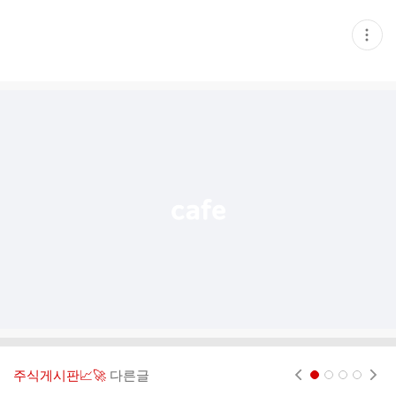
현
재
게
시
글
추
가
기
능
열
기
주식게시판📈🚀
다른글
현재페이지 1
2
3
4