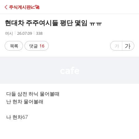
C
주식게시판📈🚀
A
현대차 주주여시들 평단 몇임 ㅠㅠ
F
작
작
조
여시
26.07.09
338
성
성
회
E
자
시
수
글
가
글
목록
댓글
16
가
간
자
자
크
크
기
기
크
작
게
게
다들 삼전 하닉 물어볼때
난 현차 물어볼래
나 현차67