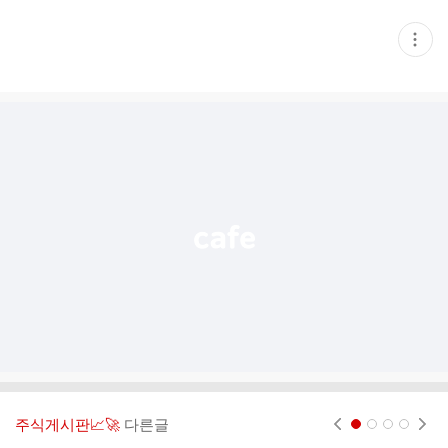
현
재
게
시
글
추
가
기
능
열
기
주식게시판📈🚀
다른글
현재페이지 1
2
3
4