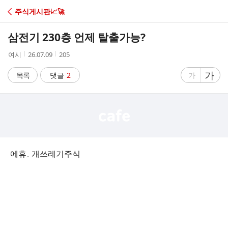
C
주식게시판📈🚀
A
삼전기 230층 언제 탈출가능?
F
작
작
조
여시
26.07.09
205
성
성
회
E
자
시
수
글
가
글
목록
댓글
2
가
간
자
자
크
크
기
기
크
작
게
게
에휴.. 개쓰레기주식