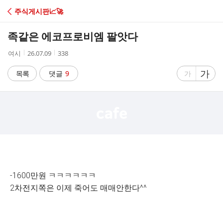
C
주식게시판📈🚀
A
족같은 에코프로비엠 팔앗다
F
작
작
조
여시
26.07.09
338
성
성
회
E
자
시
수
글
가
글
목록
댓글
9
가
간
자
자
크
크
기
기
크
작
게
게
-1600만원 ㅋㅋㅋㅋㅋㅋ
2차전지쪽은 이제 죽어도 매매안한다^^