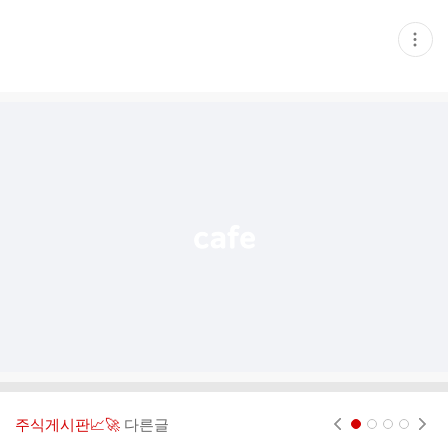
현
재
게
시
글
추
가
기
능
열
기
주식게시판📈🚀
다른글
현재페이지 1
2
3
4