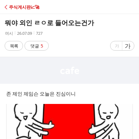
C
주식게시판📈🚀
A
뭐야 외인 ㄹㅇ로 들어오는건가
F
작
작
조
여시
26.07.09
727
성
성
회
E
자
시
수
글
가
글
목록
댓글
5
가
간
자
자
크
크
기
기
크
작
게
게
존 제인 제임슨 오늘은 진심이니