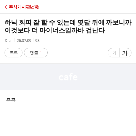
C
주식게시판📈🚀
A
하닉 회피 잘 할 수 있는데 몇달 뒤에 까보니까
F
이것보다 더 마이너스일까바 겁난다
작
작
조
여시
26.07.09
93
E
성
성
회
자
시
수
글
가
글
목록
댓글
1
가
간
자
자
크
크
기
기
크
작
게
게
흑흑