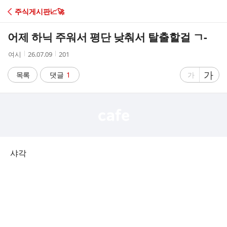
C
주식게시판📈🚀
A
어제 하닉 주워서 평단 낮춰서 탈출할걸 ㄱ-
F
작
작
조
여시
26.07.09
201
성
성
회
E
자
시
수
글
가
글
목록
댓글
1
가
간
자
자
크
크
기
기
크
작
게
게
샤각