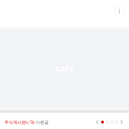
현
재
게
시
글
추
가
기
능
열
기
주식게시판📈🚀
다른글
현재페이지 1
2
3
4