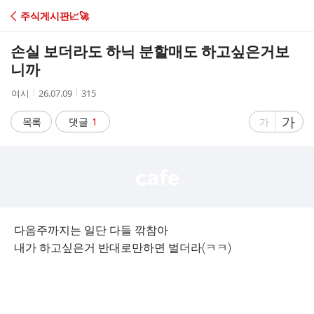
C
주식게시판📈🚀
A
손실 보더라도 하닉 분할매도 하고싶은거보
F
니까
작
작
조
여시
26.07.09
315
E
성
성
회
자
시
수
글
가
글
목록
댓글
1
가
간
자
자
크
크
기
기
크
작
게
게
다음주까지는 일단 다들 깎참아
내가 하고싶은거 반대로만하면 벌더라(ㅋㅋ)