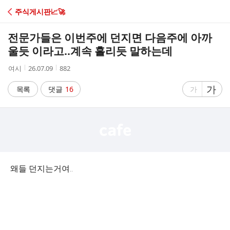
C
주식게시판📈🚀
A
전문가들은 이번주에 던지면 다음주에 아까
F
울듯 이라고..계속 흘리듯 말하는데
작
작
조
여시
26.07.09
882
E
성
성
회
자
시
수
글
가
글
목록
댓글
16
가
간
자
자
크
크
기
기
크
작
게
게
왜들 던지는거여..