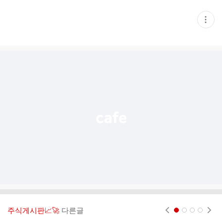
현
재
게
시
글
추
가
기
능
열
기
주식게시판📈🚀
다른글
현재페이지 1
2
3
4