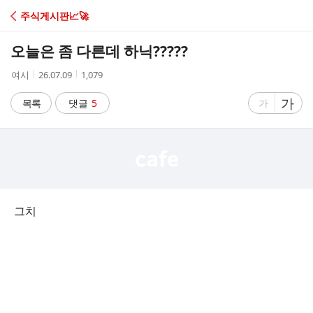
C
주식게시판📈🚀
A
오늘은 좀 다른데 하닉?????
F
작
작
조
여시
26.07.09
1,079
성
성
회
E
자
시
수
글
가
글
목록
댓글
5
가
간
자
자
크
크
기
기
크
작
게
게
그치