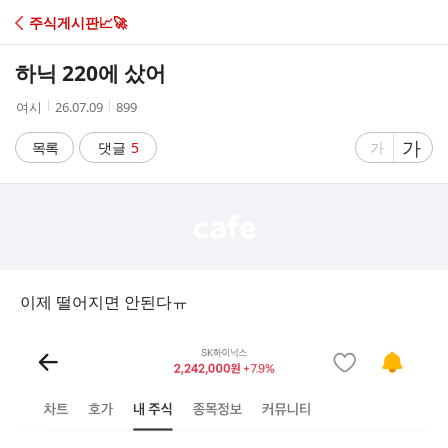
C
주식게시판📈🚀
A
하닉 220에 샀어
F
작
작
조
여시
26.07.09
899
성
성
회
E
자
시
수
글
가
글
목록
댓글
5
가
간
자
자
크
크
기
기
크
작
게
게
이제 떨어지면 안된다ㅠ