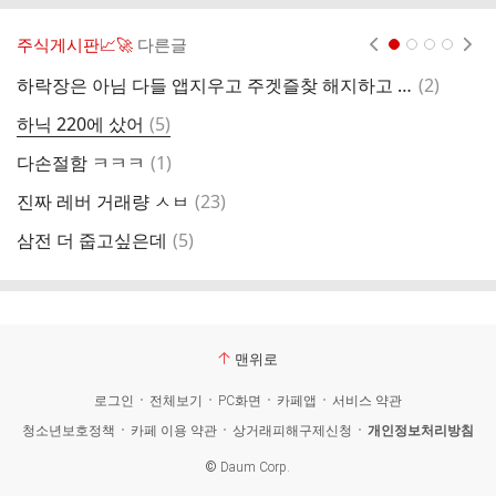
주식게시판📈🚀
다른글
현재페이지 1
2
3
4
댓
하락장은 아님 다들 앱지우고 주겟즐찾 해지하고 잠수타는거 아니니까
(
2
)
이
글
댓
하닉 220에 샀어
(
5
)
글
댓
다손절함 ㅋㅋㅋ
(
1
)
오
글
댓
진짜 레버 거래량 ㅅㅂ
(
23
)
하
글
댓
삼전 더 줍고싶은데
(
5
)
오
글
맨위로
로그인
전체보기
PC화면
카페앱
서비스 약관
청소년보호정책
카페 이용 약관
상거래피해구제신청
개인정보처리방침
©
Daum Corp.