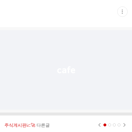
현
재
게
시
글
추
가
기
능
열
기
주식게시판📈🚀
다른글
현재페이지 1
2
3
4