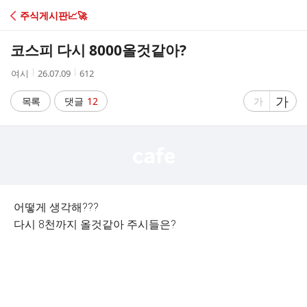
C
주식게시판📈🚀
A
코스피 다시 8000올것같아?
F
작
작
조
여시
26.07.09
612
성
성
회
E
자
시
수
글
가
글
목록
댓글
12
가
간
자
자
크
크
기
기
크
작
게
게
어떻게 생각해???
다시 8천까지 올것같아 주시들은?