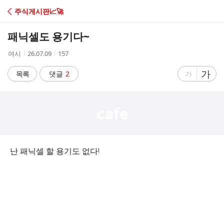
C
주식게시판📈🚀
A
패닉셀도 용기다~
F
작
작
조
여시
26.07.09
157
성
성
회
E
자
시
수
글
가
글
목록
댓글
2
가
간
자
자
크
크
기
기
크
작
게
게
난 패닉셀 할 용기도 없다!