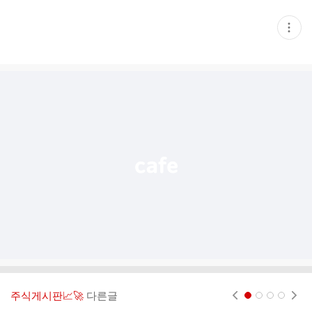
현
재
게
시
글
추
가
기
능
열
기
주식게시판📈🚀
다른글
현재페이지 1
2
3
4