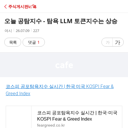
C
주식게시판📈🚀
A
오늘 공탐지수 - 탐욕 LLM 토큰지수는 상승
F
작
작
조
여시
26.07.09
227
성
성
회
E
자
시
수
글
가
글
목록
댓글
1
가
간
자
자
크
크
기
기
크
작
게
게
코스피 공포탐욕지수 실시간 | 한국·미국 KOSPI Fear &
Greed Index
코스피 공포탐욕지수 실시간 | 한국·미국
KOSPI Fear & Greed Index
feargreed.co.kr