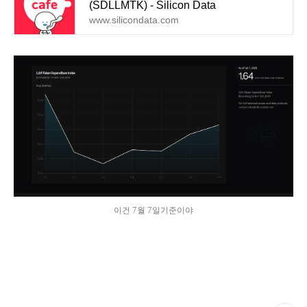
(SDLLMTK) - Silicon Data
www.silicondata.com
이건 7월 7일기준이야