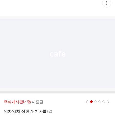
현
재
게
시
글
추
가
기
능
열
기
주식게시판📈🚀
다른글
현재페이지 1
2
3
4
댓
영차영차 상한가 치자!!!
(
2
)
라