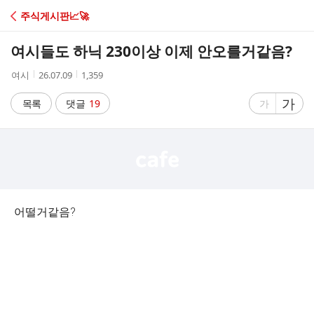
C
주식게시판📈🚀
A
여시들도 하닉 230이상 이제 안오를거같음?
F
작
작
조
여시
26.07.09
1,359
성
성
회
E
자
시
수
글
가
글
목록
댓글
19
가
간
자
자
크
크
기
기
크
작
게
게
어떨거같음?