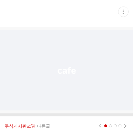
현
재
게
시
글
추
가
기
능
열
기
주식게시판📈🚀
다른글
현재페이지 1
2
3
4