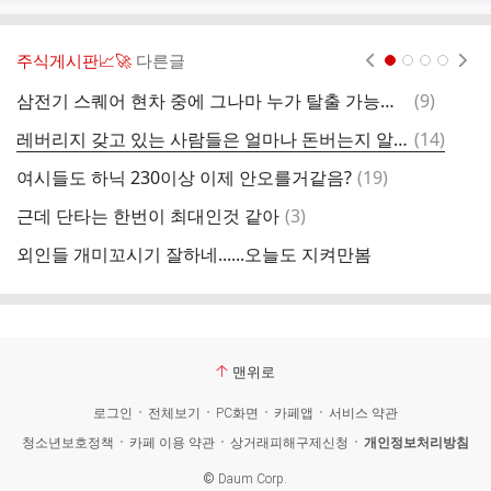
주식게시판📈🚀
다른글
현재페이지 1
2
3
4
댓
삼전기 스퀘어 현차 중에 그나마 누가 탈출 가능성 있을까?
(
9
)
하
글
댓
레버리지 갖고 있는 사람들은 얼마나 돈버는지 알려줌
(
14
)
7
글
댓
여시들도 하닉 230이상 이제 안오를거같음?
(
19
)
돈
글
댓
근데 단타는 한번이 최대인것 같아
(
3
)
쩜
글
외인들 개미꼬시기 잘하네......오늘도 지켜만봄
삼
맨위로
로그인
전체보기
PC화면
카페앱
서비스 약관
청소년보호정책
카페 이용 약관
상거래피해구제신청
개인정보처리방침
©
Daum Corp.