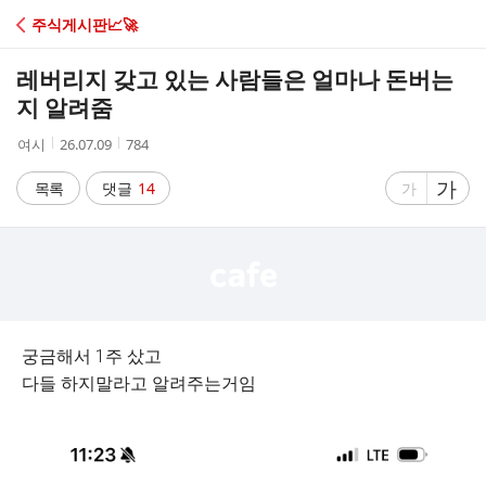
C
주식게시판📈🚀
A
레버리지 갖고 있는 사람들은 얼마나 돈버는
F
지 알려줌
작
작
조
여시
26.07.09
784
E
성
성
회
자
시
수
글
가
글
목록
댓글
14
가
간
자
자
크
크
기
기
크
작
게
게
궁금해서 1주 샀고
다들 하지말라고 알려주는거임