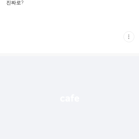
진짜로?
현
재
게
시
글
추
가
기
능
열
기