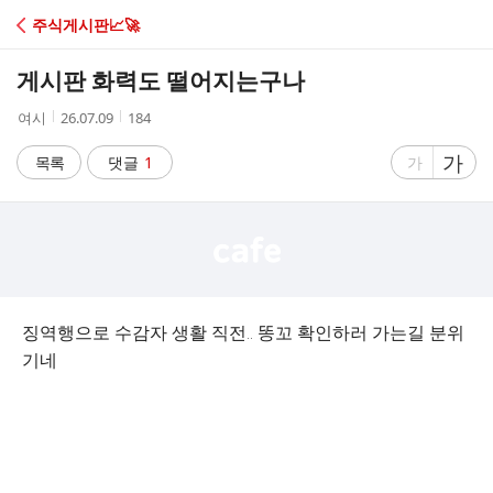
C
주식게시판📈🚀
A
게시판 화력도 떨어지는구나
F
작
작
조
여시
26.07.09
184
성
성
회
E
자
시
수
글
가
글
목록
댓글
1
가
간
자
자
크
크
기
기
크
작
게
게
징역행으로 수감자 생활 직전.. 똥꼬 확인하러 가는길 분위
기네