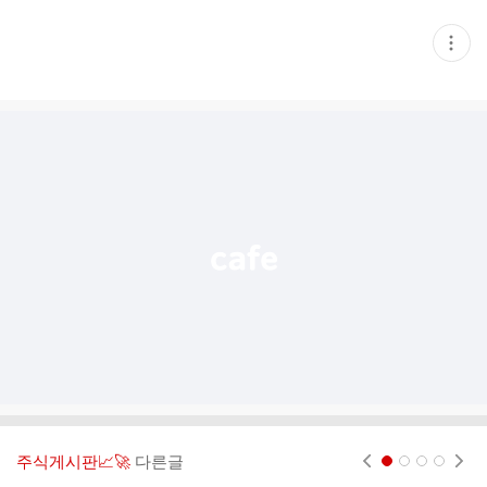
현
재
게
시
글
추
가
기
능
열
기
주식게시판📈🚀
다른글
현재페이지 1
2
3
4