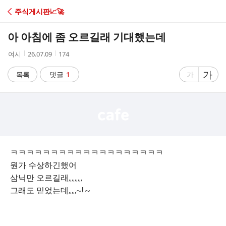
C
주식게시판📈🚀
A
아 아침에 좀 오르길래 기대했는데
F
작
작
조
여시
26.07.09
174
성
성
회
E
자
시
수
글
가
글
목록
댓글
1
가
간
자
자
크
크
기
기
크
작
게
게
ㅋㅋㅋㅋㅋㅋㅋㅋㅋㅋㅋㅋㅋㅋㅋㅋㅋㅋㅋ
뭔가 수상하긴했어
삼닉만 오르길래,,,,,,,,,
그래도 믿었는데,,,,,~!!~