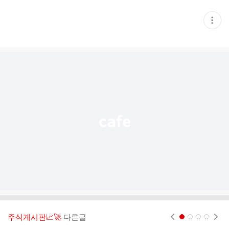
현
재
게
시
글
추
가
기
능
열
기
주식게시판📈🚀
다른글
현재페이지 1
2
3
4