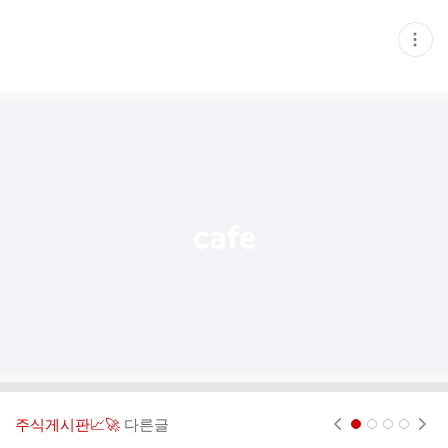
현
재
게
시
글
추
가
기
능
열
기
주식게시판📈🚀
다른글
현재페이지 1
2
3
4