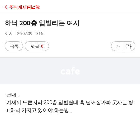
C
주식게시판📈🚀
A
하닉 200층 입벌리는 여시
F
작
작
조
여시
26.07.09
316
성
성
회
E
자
시
수
글
가
글
목록
댓글
0
가
간
자
자
크
크
기
기
크
작
게
게
난대..
이새끼 도른자라 200층 입벌릴때 훅 떨어질까봐 못사는 병
+ 하닉 가지고 있어야 하는병..