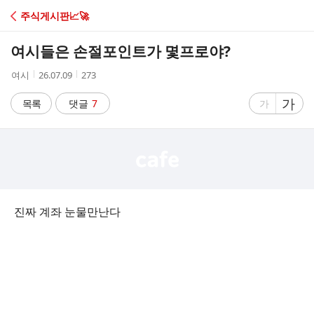
C
주식게시판📈🚀
A
여시들은 손절포인트가 몇프로야?
F
작
작
조
여시
26.07.09
273
성
성
회
E
자
시
수
글
가
글
목록
댓글
7
가
간
자
자
크
크
기
기
크
작
게
게
진짜 계좌 눈물만난다