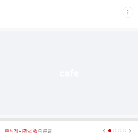
현
재
게
시
글
추
가
기
능
열
기
주식게시판📈🚀
다른글
현재페이지 1
2
3
4