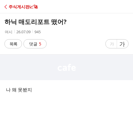
C
주식게시판📈🚀
A
하닉 매도리포트 떴어?
F
작
작
조
여시
26.07.09
945
성
성
회
E
자
시
수
글
가
글
목록
댓글
5
가
간
자
자
크
크
기
기
크
작
게
게
나 왜 못봤지