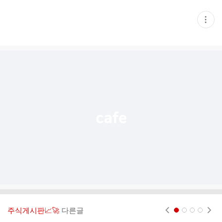
현
재
게
시
글
추
가
기
능
열
기
주식게시판📈🚀
다른글
현재페이지 1
2
3
4