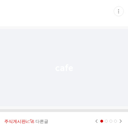
현
재
게
시
글
추
가
기
능
열
기
주식게시판📈🚀
다른글
현재페이지 1
2
3
4