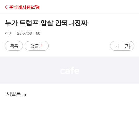
C
주식게시판📈🚀
A
누가 트럼프 암살 안되나진짜
F
작
작
조
여시
26.07.09
90
성
성
회
E
자
시
수
글
가
글
목록
댓글
1
가
간
자
자
크
크
기
기
크
작
게
게
시발롬 ㅠ