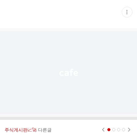
현
재
게
시
글
추
가
기
능
열
기
주식게시판📈🚀
다른글
현재페이지 1
2
3
4