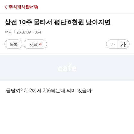
C
주식게시판📈🚀
A
삼전 10주 물타서 평단 6천원 낮아지면
F
작
작
조
여시
26.07.09
354
성
성
회
E
자
시
수
글
가
글
목록
댓글
4
가
간
자
자
크
크
기
기
크
작
게
게
물탈껴? 312에서 306되는데 의미 있을까