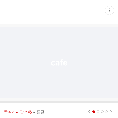
현
재
게
시
글
추
가
기
능
열
기
주식게시판📈🚀
다른글
현재페이지 1
2
3
4