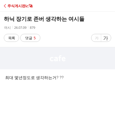
C
주식게시판📈🚀
A
하닉 장기로 존버 생각하는 여시들
F
작
작
조
여시
26.07.09
879
성
성
회
E
자
시
수
글
가
글
목록
댓글
5
가
간
자
자
크
크
기
기
크
작
게
게
최대 몇년정도로 생각하는거? ??