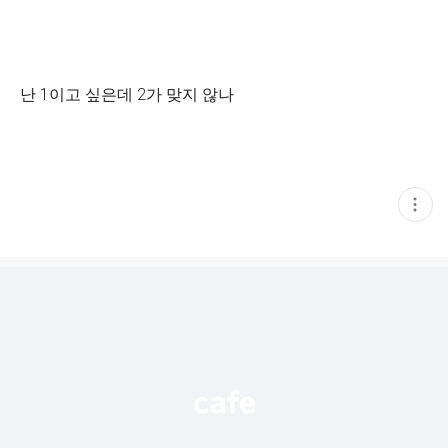
난 1이고 싶은데 2가 맞지 않나
현
재
게
시
글
추
가
기
능
열
기