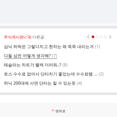
주식게시판📈🚀
다른글
현재페이지 1
2
3
4
댓
삼닉 하락은 그렇다치고 현차는 왜 죽죽 내리는겨
(
1
)
글
댓
다들 삼전 어떻게 생각해?
(
7
)
유
글
댓
테슬라는 차트가 왤케 더러워..?
(
8
)
현
글
댓
토스 수수료 없어서 단타치기 좋았는데 수수료땜 이제 하기싫네
(
2
)
근
글
댓
하닉 200대에 사면 단타는 칠 수 있는듯
(
4
)
현
글
맨위로