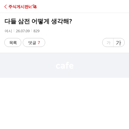
C
주식게시판📈🚀
A
다들 삼전 어떻게 생각해?
F
작
작
조
여시
26.07.09
829
성
성
회
E
자
시
수
글
가
글
목록
댓글
7
가
간
자
자
크
크
기
기
크
작
게
게