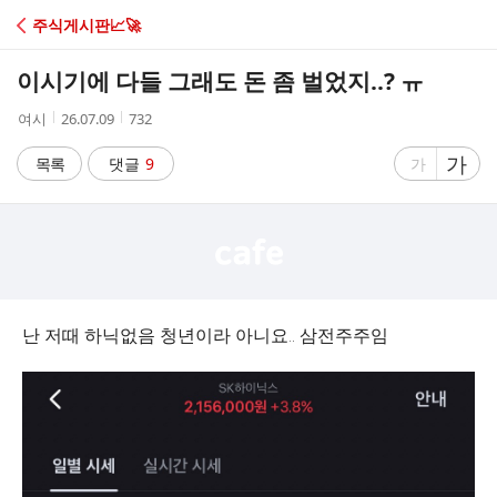
C
주식게시판📈🚀
A
이시기에 다들 그래도 돈 좀 벌었지..? ㅠ
F
작
작
조
여시
26.07.09
732
성
성
회
E
자
시
수
글
가
글
목록
댓글
9
가
간
자
자
크
크
기
기
크
작
게
게
난 저때 하닉없음 청년이라 아니요.. 삼전주주임