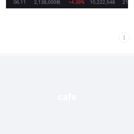
현
재
게
시
글
추
가
기
능
열
기