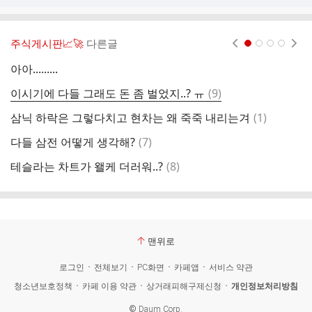
주식게시판📈🚀
다른글
현재페이지 1
2
3
4
아아.........
댓
이시기에 다들 그래도 돈 좀 벌었지..? ㅠ
(
9
)
하
글
댓
삼닉 하락은 그렇다치고 현차는 왜 죽죽 내리는겨
(
1
)
글
댓
다들 삼전 어떻게 생각해?
(
7
)
유
글
댓
테슬라는 차트가 왤케 더러워..?
(
8
)
현
글
맨위로
로그인
전체보기
PC화면
카페앱
서비스 약관
청소년보호정책
카페 이용 약관
상거래피해구제신청
개인정보처리방침
©
Daum Corp.