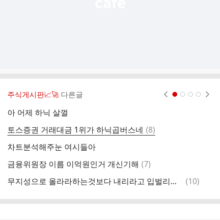
주식게시판📈🚀
다른글
현재페이지 1
2
3
4
아 어제 하닉 살껄
이
댓
토스증권 거래대금 1위가 하닉곱버스네
(
8
)
아
글
차트분석해주눈 여시들아
댓
금융위원장 이름 이억원인거 개신기해
(
7
)
주
글
댓
무지성으로 올라라하는것보다 내리라고 입벌리고 있다는게 더 욕심많아보이고 짜침
(
10
)
국
글