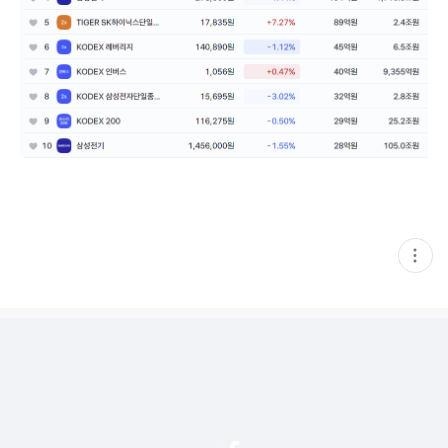
현
재
게
시
글
추
가
기
능
열
기