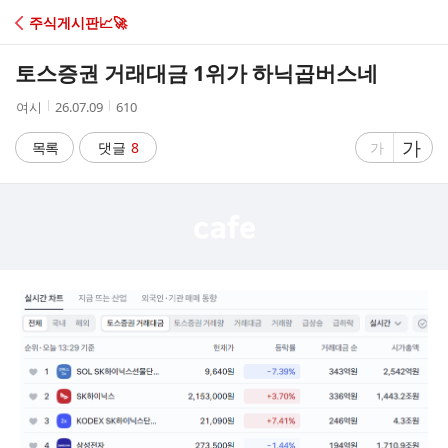
C
주식게시판📈🚀
A
토스증권 거래대금 1위가 하닉곱버스네
F
작
작
조
여시
26.07.09
610
성
성
회
E
자
시
수
글
가
글
목록
댓글
8
가
간
자
자
크
크
기
기
크
작
게
게