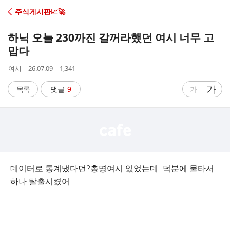
C
주식게시판📈🚀
A
하닉 오늘 230까진 갈꺼라했던 여시 너무 고
F
맙다
작
작
조
여시
26.07.09
1,341
E
성
성
회
자
시
수
글
가
글
목록
댓글
9
가
간
자
자
크
크
기
기
크
작
게
게
데이터로 통계냈다던?총명여시 있었는데...덕분에 물타서
하나 탈출시켰어