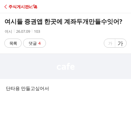
C
주식게시판📈🚀
A
여시들 증권앱 한곳에 계좌두개만들수잇어?
F
작
작
조
여시
26.07.09
103
성
성
회
E
자
시
수
글
가
글
목록
댓글
4
가
간
자
자
크
크
기
기
크
작
게
게
단타용 만들고싶어서