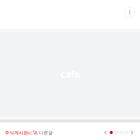
현
재
게
시
글
추
가
기
능
열
기
주식게시판📈🚀
다른글
현재페이지 1
2
3
4