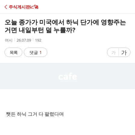
C
주식게시판📈🚀
A
오늘 종가가 미국에서 하닉 단가에 영향주는
F
거면 내일부턴 덜 누를까?
작
작
조
여시
26.07.09
192
E
성
성
회
자
시
수
글
가
글
목록
댓글
1
가
간
자
자
크
크
기
기
크
작
게
게
쨋든 하닉 그거 다 팔렸다며