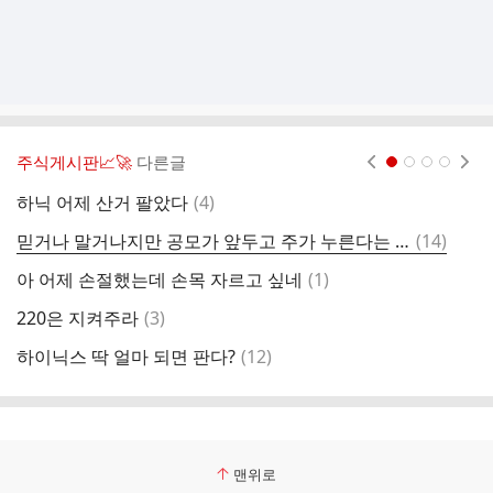
주식게시판📈🚀
다른글
현재페이지 1
2
3
4
댓
하닉 어제 산거 팔았다
(
4
)
글
댓
믿거나 말거나지만 공모가 앞두고 주가 누른다는 썰도 있음
(
14
)
삼
글
댓
아 어제 손절했는데 손목 자르고 싶네
(
1
)
스
글
댓
220은 지켜주라
(
3
)
하
글
댓
하이닉스 딱 얼마 되면 판다?
(
12
)
스
글
맨위로