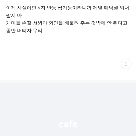
이게 사실이면 V자 반등 쌉가능이라니까 제발 패닉셀 와서
팔지 마.............
개미들 손절 쳐봐야 외인들 배불려 주는 것밖에 안 된다고
좀만 버티자 우리
현
재
게
시
글
추
가
기
능
열
기