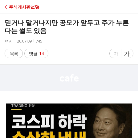
C
주식게시판📈🚀
A
믿거나 말거나지만 공모가 앞두고 주가 누른
F
다는 썰도 있음
작
작
조
여시
26.07.09
745
E
성
성
회
자
시
수
글
가
글
목록
댓글
14
가
간
자
자
크
크
기
기
크
작
게
게