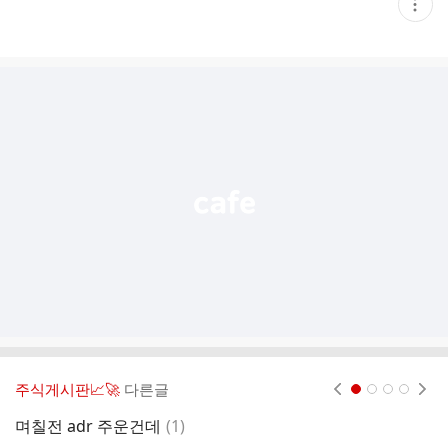
현
재
게
시
글
추
가
기
능
열
기
주식게시판📈🚀
다른글
현재페이지 1
2
3
4
댓
며칠전 adr 주운건데
(
1
)
글