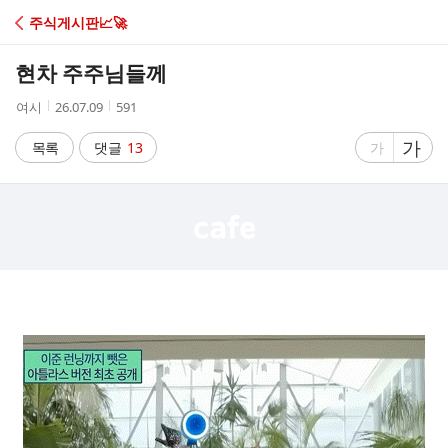
C
주식게시판📈🚀
A
현차 주주님들께
F
작
작
조
여시
26.07.09
591
성
성
회
E
자
시
수
글
가
글
목록
댓글
13
가
간
자
자
크
크
기
기
크
작
게
게