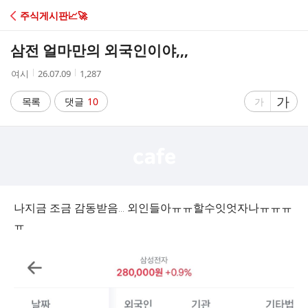
C
주식게시판📈🚀
A
삼전 얼마만의 외국인이야,,,
F
작
작
조
여시
26.07.09
1,287
성
성
회
E
자
시
수
글
가
글
목록
댓글
10
가
간
자
자
크
크
기
기
크
작
게
게
나지금 조금 감동받음... 외인들아ㅠㅠ할수잇엇자나ㅠㅠㅠ
ㅠ