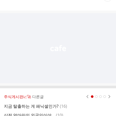
재
게
시
글
추
가
기
능
열
기
주식게시판📈🚀
다른글
현재페이지 1
2
3
4
댓
지금 탈출하는 게 패닉셀인가?
(
16
)
하
글
댓
삼전 얼마만의 외국인이야,,,
(
10
)
며