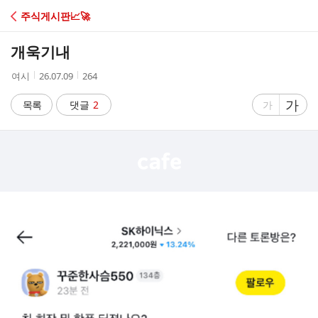
C
주식게시판📈🚀
A
개욱기내
F
작
작
조
여시
26.07.09
264
성
성
회
E
자
시
수
글
가
글
목록
댓글
2
가
간
자
자
크
크
기
기
크
작
게
게