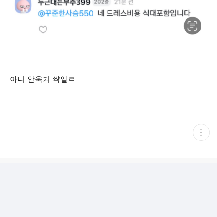
아니 안욱겨 쌱알ㄹ
현
재
게
시
글
추
가
기
능
열
기