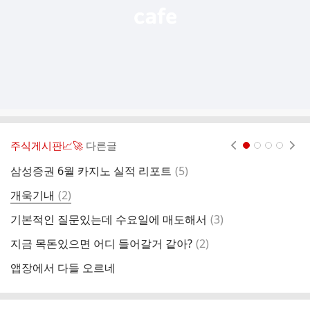
주식게시판📈🚀
다른글
현재페이지 1
2
3
4
댓
삼성증권 6월 카지노 실적 리포트
(
5
)
어
글
댓
개욱기내
(
2
)
글
댓
기본적인 질문있는데 수요일에 매도해서
(
3
)
올
글
댓
지금 목돈있으면 어디 들어갈거 같아?
(
2
)
나
글
앱장에서 다들 오르네
하