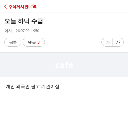
C
주식게시판📈🚀
A
오늘 하닉 수급
F
작
작
조
여시
26.07.09
950
성
성
회
E
자
시
수
글
가
글
목록
댓글
3
가
간
자
자
크
크
기
기
크
작
게
게
개인 외국인 팔고 기관이삼