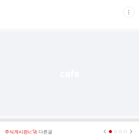
현
재
게
시
글
추
가
기
능
열
기
주식게시판📈🚀
다른글
현재페이지 1
2
3
4