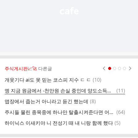
주식게시판📈🚀
다른글
현재페이지 1
2
3
4
댓
개웃기다 ai도 못 믿는 코스피 지수 ㄷ ㄷ
(
10
)
원
글
댓
엥 지금 원금에서 -천만원 손실 중인데 양도소득세 거의 6백 내야돼 ^_ㅠ
(
11
)
글
댓
앱장에서 줍는거 아니라고 듣긴 했는데
(
8
)
ㄹ
글
댓
주시들 물린 종목중에 하나만 탈출시켜준다면 어떤거 할래?
(
64
)
토
글
댓
하이닉스 이새키야 니 전성기 때 내 니랑 함께 했다
(
5
)
근
글