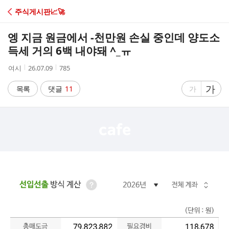
C
주식게시판📈🚀
A
엥 지금 원금에서 -천만원 손실 중인데 양도소
F
득세 거의 6백 내야돼 ^_ㅠ
작
작
조
여시
26.07.09
785
E
성
성
회
자
시
수
글
가
글
목록
댓글
11
가
간
자
자
크
크
기
기
크
작
게
게