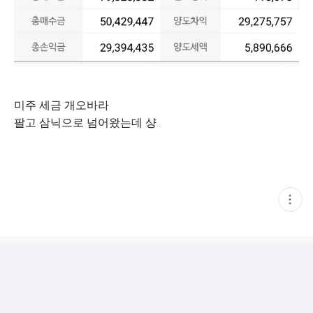
미주 세금 개오바라
팔고 삼닉으로 넘어왔는데 샹..
현
재
게
시
글
추
가
기
능
열
기