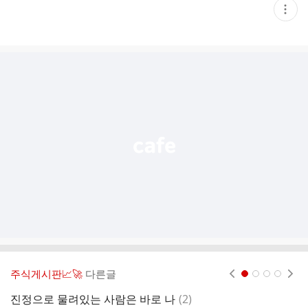
현
재
게
시
글
추
가
기
능
열
기
주식게시판📈🚀
다른글
현재페이지 1
2
3
4
댓
진정으로 물려있는 사람은 바로 나
(
2
)
회