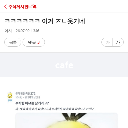
C
주식게시판📈🚀
A
ㅋㅋㅋㅋㅋㅋ 이거 ㅈㄴ웃기네
F
작
작
조
여시
26.07.09
346
성
성
회
E
자
시
수
글
가
글
목록
댓글
3
가
간
자
자
크
크
기
기
크
작
게
게