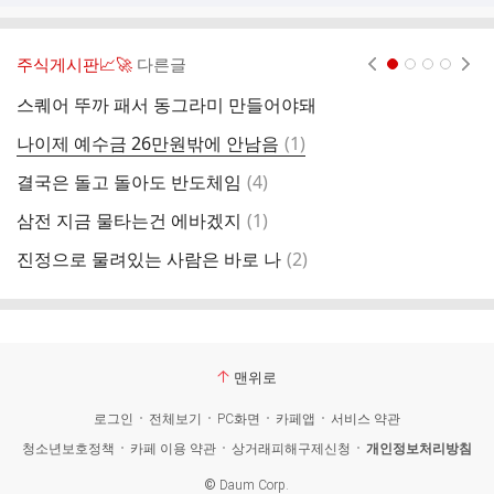
주식게시판📈🚀
다른글
현재페이지 1
2
3
4
스퀘어 뚜까 패서 동그라미 만들어야돼
ㅋ
댓
나이제 예수금 26만원밖에 안남음
(
1
)
이
글
댓
결국은 돌고 돌아도 반도체임
(
4
)
글
댓
삼전 지금 물타는건 에바겠지
(
1
)
하
글
댓
진정으로 물려있는 사람은 바로 나
(
2
)
회
글
맨위로
로그인
전체보기
PC화면
카페앱
서비스 약관
청소년보호정책
카페 이용 약관
상거래피해구제신청
개인정보처리방침
©
Daum Corp.