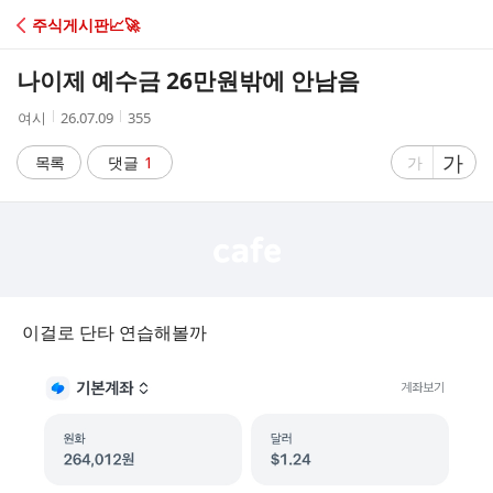
C
주식게시판📈🚀
A
나이제 예수금 26만원밖에 안남음
F
작
작
조
여시
26.07.09
355
성
성
회
E
자
시
수
글
가
글
목록
댓글
1
가
간
자
자
크
크
기
기
크
작
게
게
이걸로 단타 연습해볼까