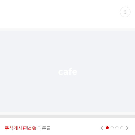
현
재
게
시
글
추
가
기
능
열
기
주식게시판📈🚀
다른글
현재페이지 1
2
3
4