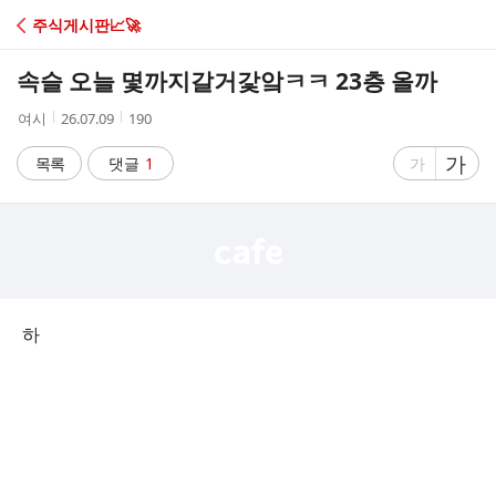
C
주식게시판📈🚀
A
속슬 오늘 몇까지갈거갗앜ㅋㅋ 23층 올까
F
작
작
조
여시
26.07.09
190
성
성
회
E
자
시
수
글
가
글
목록
댓글
1
가
간
자
자
크
크
기
기
크
작
게
게
하