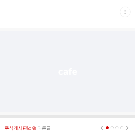
현
재
게
시
글
추
가
기
능
열
기
주식게시판📈🚀
다른글
현재페이지 1
2
3
4