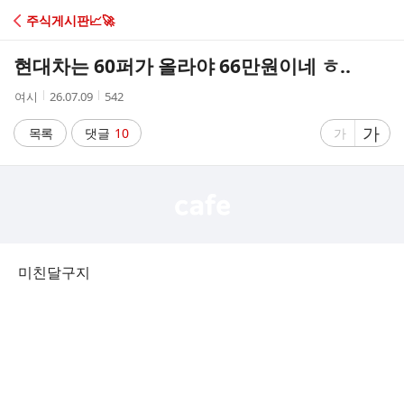
C
주식게시판📈🚀
A
현대차는 60퍼가 올라야 66만원이네 ㅎ..
F
작
작
조
여시
26.07.09
542
성
성
회
E
자
시
수
글
가
글
목록
댓글
10
가
간
자
자
크
크
기
기
크
작
게
게
미친달구지