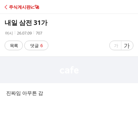
C
주식게시판📈🚀
A
내일 삼전 31가
F
작
작
조
여시
26.07.09
707
성
성
회
E
자
시
수
글
가
글
목록
댓글
6
가
간
자
자
크
크
기
기
크
작
게
게
진짜임 아무튼 감