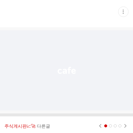
현
재
게
시
글
추
가
기
능
열
기
주식게시판📈🚀
다른글
현재페이지 1
2
3
4