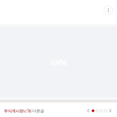
현
재
게
시
글
추
가
기
능
열
기
주식게시판📈🚀
다른글
현재페이지 1
2
3
4