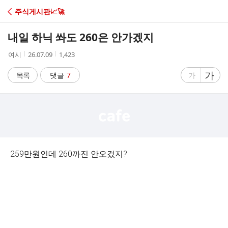
C
주식게시판📈🚀
A
내일 하닉 쏴도 260은 안가겠지
F
작
작
조
여시
26.07.09
1,423
성
성
회
E
자
시
수
글
가
글
목록
댓글
7
가
간
자
자
크
크
기
기
크
작
게
게
259만원인데 260까진 안오겄지?