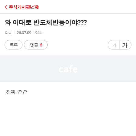
C
주식게시판📈🚀
A
와 이대로 반도체반등이야???
F
작
작
조
여시
26.07.09
944
성
성
회
E
자
시
수
글
가
글
목록
댓글
6
가
간
자
자
크
크
기
기
크
작
게
게
진짜..????