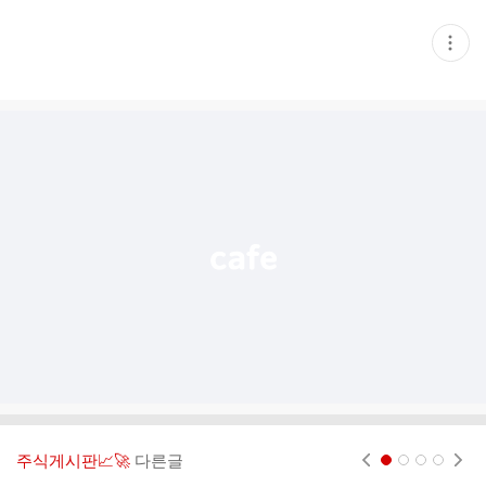
현
재
게
시
글
추
가
기
능
열
기
주식게시판📈🚀
다른글
현재페이지 1
2
3
4