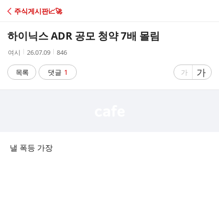
C
주식게시판📈🚀
A
하이닉스 ADR 공모 청약 7배 몰림
F
작
작
조
여시
26.07.09
846
성
성
회
E
자
시
수
글
가
글
목록
댓글
1
가
간
자
자
크
크
기
기
크
작
게
게
낼 폭등 가장