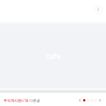
현
재
게
시
글
추
가
기
능
열
기
주식게시판📈🚀
다른글
현재페이지 1
2
3
4