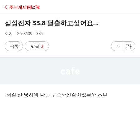
C
주식게시판📈🚀
A
삼성전자 33.8 탈출하고싶어요...
F
작
작
조
여시
26.07.09
335
성
성
회
E
자
시
수
글
가
글
목록
댓글
3
가
간
자
자
크
크
기
기
크
작
게
게
저걸 산 당시의 나는 무슨자신감이었을까 ㅅㅂ