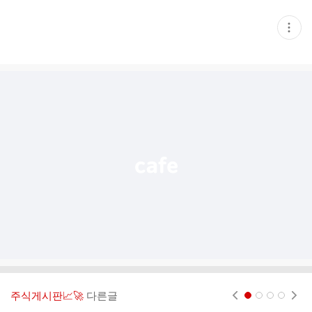
현
재
게
시
글
추
가
기
능
열
기
주식게시판📈🚀
다른글
현재페이지 1
2
3
4