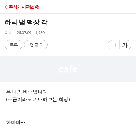
C
주식게시판📈🚀
A
하닉 낼 떡상 각
F
작
작
조
여시
26.07.09
1,980
성
성
회
E
자
시
수
글
가
글
목록
댓글
9
가
간
자
자
크
크
기
기
크
작
게
게
은 나의 바램입니다
(조금이라도 기대해보는 희망)
하바바🙏