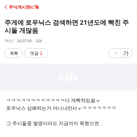
C
주식게시판📈🚀
A
주게에 로우닉스 검색하면 21년도에 빡친 주
F
시들 개많음
작
작
조
여시
26.07.09
324
E
성
성
회
자
시
수
글
가
글
목록
댓글
2
가
간
자
자
크
크
기
기
크
작
게
게
ㅋㅋㅋㅋㅋㅋㅋㅋㅋㅋㅋㅋ다 개빡챠있음ㅜ
로우닉스 상폐하는거 아니냐먄서ㅜㅋㅋㅋㅋㅋㅋㅋ
그 주시들중 몇명이라도 지금까지 묵혔으면....